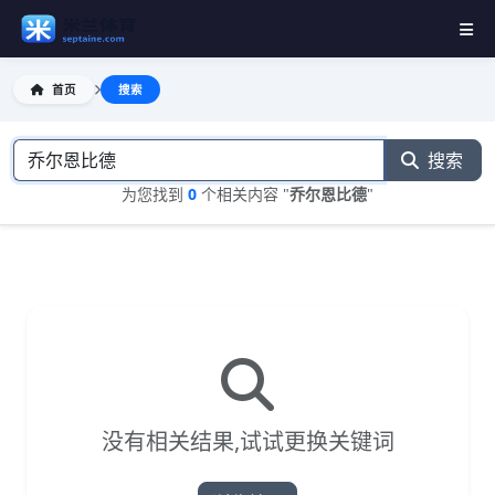
首页
搜索
搜索
为您找到
0
个相关内容 "
乔尔恩比德
"
没有相关结果,试试更换关键词