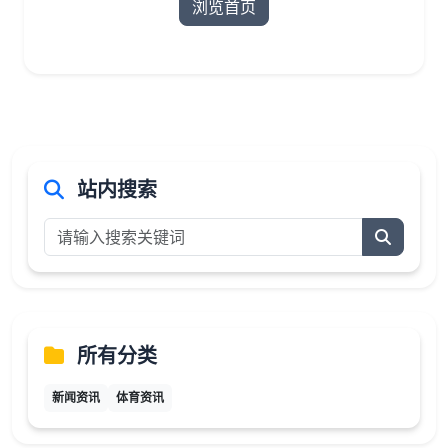
浏览首页
站内搜索
所有分类
新闻资讯
体育资讯