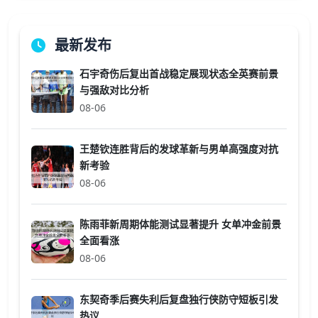
最新发布
石宇奇伤后复出首战稳定展现状态全英赛前景
与强敌对比分析
08-06
王楚钦连胜背后的发球革新与男单高强度对抗
新考验
08-06
陈雨菲新周期体能测试显著提升 女单冲金前景
全面看涨
08-06
东契奇季后赛失利后复盘独行侠防守短板引发
热议