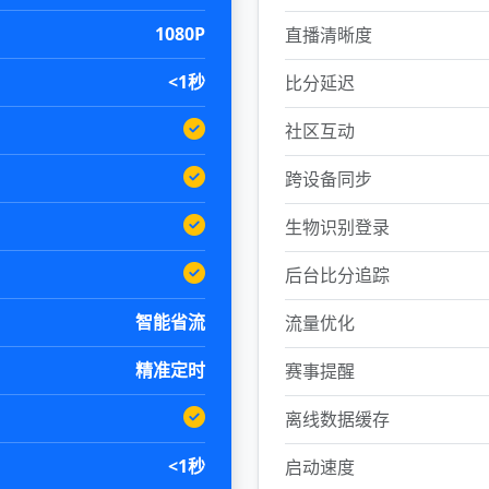
1080P
直播清晰度
<1秒
比分延迟
社区互动
跨设备同步
生物识别登录
后台比分追踪
智能省流
流量优化
精准定时
赛事提醒
离线数据缓存
<1秒
启动速度