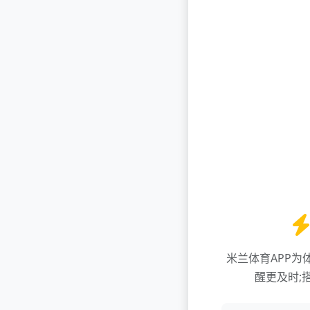
米兰体育APP为
醒更及时;