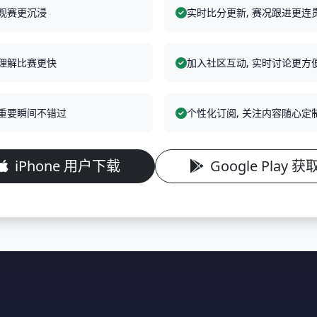
 观赛更沉浸
实时比分更新, 赛况跟进更连
 理解比赛更快
加入社区互动, 实时讨论更方
 重要瞬间不错过
个性化订阅, 关注内容随心定
iPhone 用户下载
Google Play 获