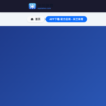
首页
APP下载-官方应用 - 米兰体育