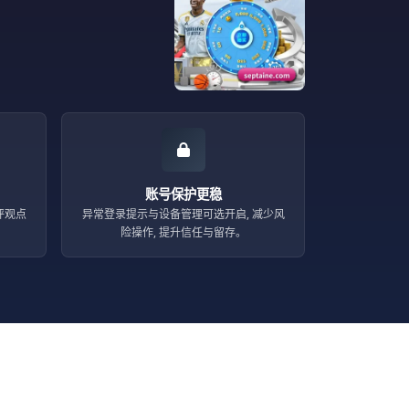
账号保护更稳
评观点
异常登录提示与设备管理可选开启, 减少风
险操作, 提升信任与留存。