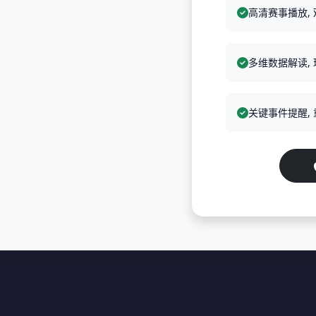
高清赛事播放,
多维数据解读,
关键事件提醒,