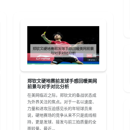
郑钦文硬地赛前发球手感回暖美网
前景与对手对比分析
在美网临近之际，郑钦文的备战状态成
为外界关注的焦点。对于一名以速度、
力量和进攻压迫感见长的年轻球员来
说，硬地赛场的竞争从来不只是底线相
持，更是发球、接发与前三拍质量的全
面较量。最近...