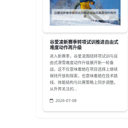
谷爱凌新赛季转项试训推进自由式
难度动作再升级
进入新赛季，谷爱凌围绕转项试训与自
由式滑雪难度动作升级展开新一轮备
战，这不仅意味着她在项目选择上继续
保持开放和探索，也意味着她在技术路
线、体能结构与比赛策略上同步调整。
从外界关注的...
2026-07-08