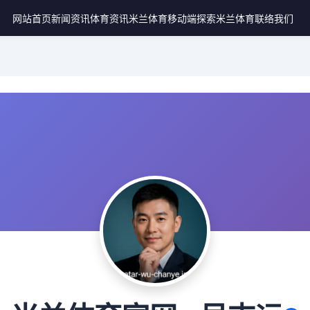
网站首页
新闻资讯
体育资讯
米兰体育移动端
探索米兰体育
联络我们