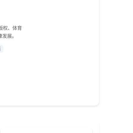
版权、体育
康发展。
销