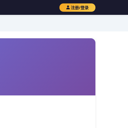
注册/登录