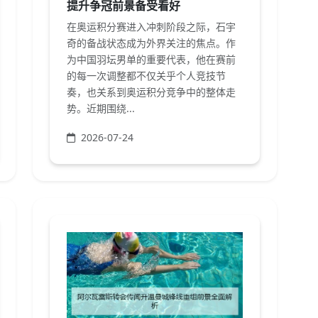
提升争冠前景备受看好
在奥运积分赛进入冲刺阶段之际，石宇
奇的备战状态成为外界关注的焦点。作
为中国羽坛男单的重要代表，他在赛前
的每一次调整都不仅关乎个人竞技节
奏，也关系到奥运积分竞争中的整体走
势。近期围绕...
2026-07-24