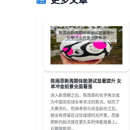
陈雨菲新周期体能测试显著提升 女
单冲金前景全面看涨
进入新周期之后，陈雨菲的名字再次成
为中国羽毛球女单关注的焦点。经历了
大赛洗礼、伤病考验与状态起伏之后，
她没有停留在过往成绩的光环里，而是
把新的起点放在更扎实的体能准备上。
近期体能测...