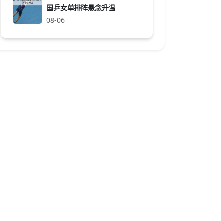
国乒女单排阵悬念升温
08-06