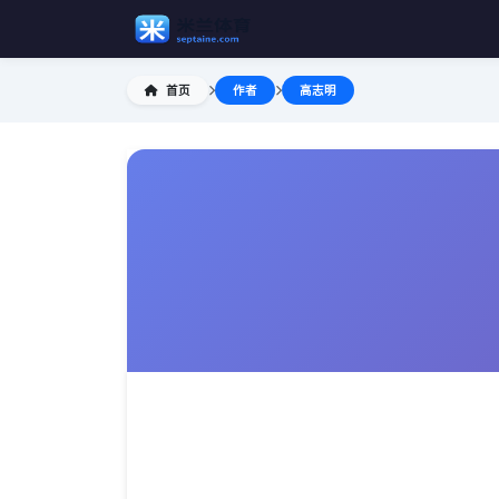
首页
作者
高志明