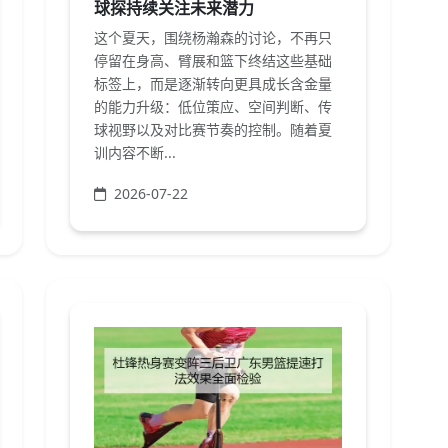
球探持续关注未来潜力
这个夏天，围绕杨瀚森的讨论，不再只
停留在身高、臂展和篮下终结这些基础
标签上，而是逐渐转向更具成长含金量
的能力升级：低位策应、空间判断、传
球视野以及对比赛节奏的控制。随着夏
训内容不断...
2026-07-22